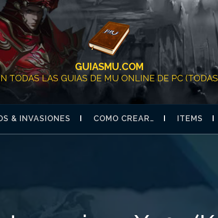
GUIASMU.COM
ON TODAS LAS GUIAS DE MU ONLINE DE PC (TODAS 
S & INVASIONES
COMO CREAR…
ITEMS