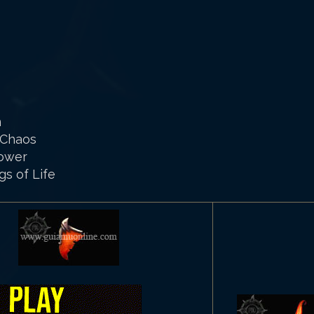
h
 Chaos
Power
gs of Life