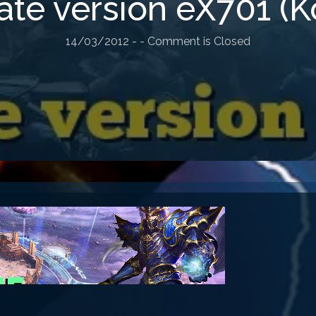
te version eX701 (K
14/03/2012
-
- Comment is Closed