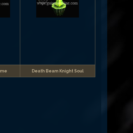
lame
Death Beam Knight Soul