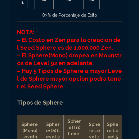
1
83% de Porcentaje de Éxito
NOTA:
– El Costo en Zen para la creacion de
l Seed Sphere es de 1.000.000 Zen.
– El Sphere(Mono) dropea en Mounstr
os de Level 92 en adelante.
– Hay 5 Tipos de Sphere a mayor Leve
l de Sphere mayor opcion podra tene
r el Seed Sphere.
Tipos de Sphere
Spher
Sphere
Spher
Sphe
Sphe
e(Tri)
(Mono)
e(Di) L
re Le
re Le
Level
Level 1
evel 2
vel 4
vel 5