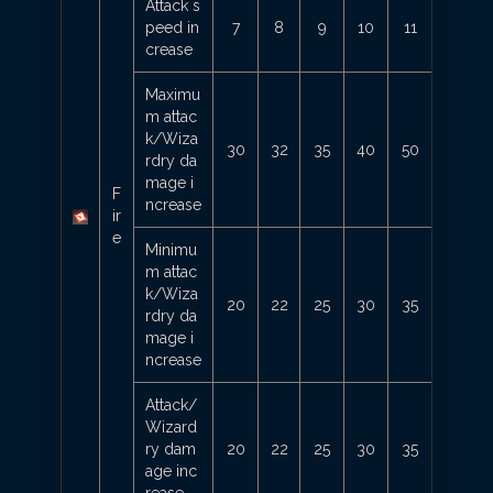
Attack s
peed in
7
8
9
10
11
crease
Maximu
m attac
k/Wiza
30
32
35
40
50
rdry da
mage i
F
ncrease
ir
e
Minimu
m attac
k/Wiza
20
22
25
30
35
rdry da
mage i
ncrease
Attack/
Wizard
ry dam
20
22
25
30
35
age inc