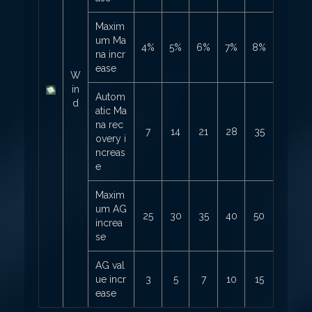
Maxim
um Ma
4%
5%
6%
7%
8%
na incr
ease
W
in
Autom
d
atic Ma
na rec
7
14
21
28
35
overy i
ncreas
e
Maxim
um AG
25
30
35
40
50
increa
se
AG val
ue incr
3
5
7
10
15
ease