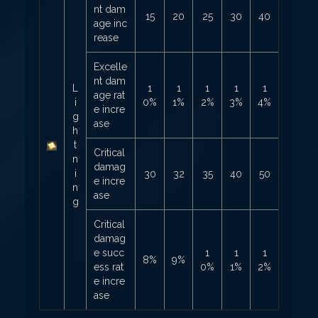
nt dam
15
20
25
30
40
age inc
rease
Excelle
nt dam
L
1
1
1
1
1
age rat
i
0%
1%
2%
3%
4%
e incre
g
ase
h
t
Critical
n
damag
i
30
32
35
40
50
e incre
n
ase
g
Critical
damag
e succ
1
1
1
8%
9%
ess rat
0%
1%
2%
e incre
ase