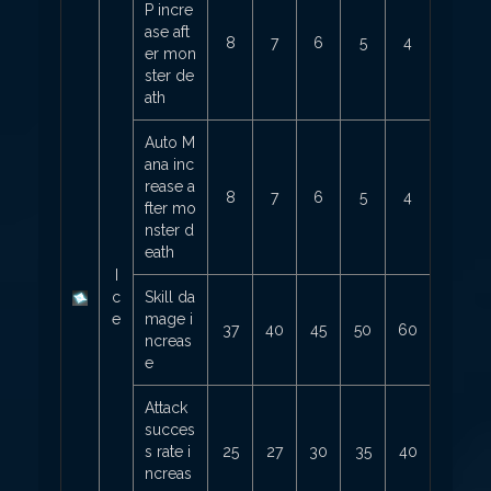
P incre
ase aft
8
7
6
5
4
er mon
ster de
ath
Auto M
ana inc
rease a
8
7
6
5
4
fter mo
nster d
eath
I
c
Skill da
e
mage i
37
40
45
50
60
ncreas
e
Attack
succes
s rate i
25
27
30
35
40
ncreas