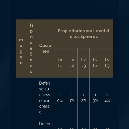
Ti
Propiedades por Level d
p
I
e los Spheres
o
m
d
a
Opcio
e
g
nes
S
e
e
Lv
Lv
Lv
Lv
Lv
n
e
l 1
l 2
l 3
l 4
l 5
d
Defen
se su
ccess
1
1
1
1
1
rate in
0%
1%
2%
3%
4%
creas
e
Defen