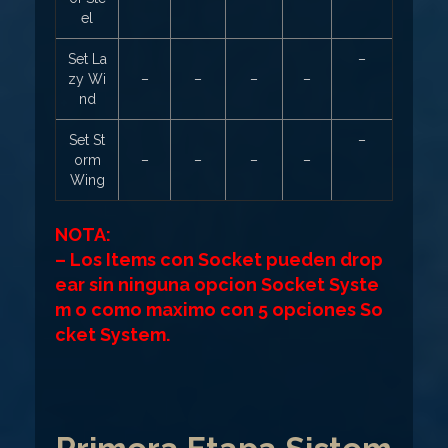
el
Set La
–
zy Wi
–
–
–
–
nd
Set St
–
orm
–
–
–
–
Wing
NOTA:
– Los Items con Socket pueden drop
ear sin ninguna opcion Socket Syste
m o como maximo con 5 opciones So
cket System.