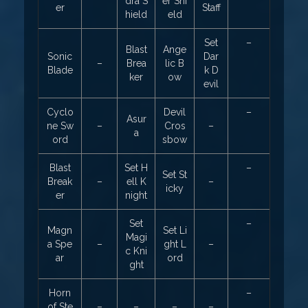
dra S
er Shi
er
Staff
hield
eld
Set
–
Blast
Ange
Sonic
Dar
–
Brea
lic B
Blade
k D
ker
ow
evil
Cyclo
Devil
–
Asur
ne Sw
–
Cros
–
a
ord
sbow
Blast
Set H
–
Set St
Break
–
ell K
–
icky
er
night
Set
–
Magn
Set Li
Magi
a Spe
–
ght L
–
c Kni
ar
ord
ght
Horn
–
of Ste
–
–
–
–