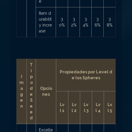
e
Item d
urabilit
3
3
3
3
3
y incre
0%
2%
4%
6%
8%
ase
T
i
Propiedades por Level d
I
p
e los Spheres
m
o
a
d
Opcio
g
e
nes
e
S
Lv
Lv
Lv
Lv
Lv
n
e
l 1
l 2
l 3
l 4
l 5
e
d
Excelle