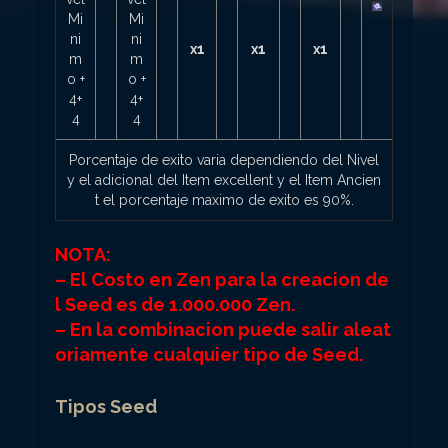
Mi
Mi
ni
ni
x1
x1
x1
m
m
o +
o +
4+
4+
4
4
Porcentaje de exito varia dependiendo del Nivel
y el adicional del Item excellent y el Item Ancien
t el porcentaje maximo de exito es 90%.
NOTA:
– El Costo en Zen para la creacion de
l Seed es de 1.000.000 Zen.
– En la combinacion puede salir aleat
oriamente cualquier tipo de Seed.
Tipos Seed