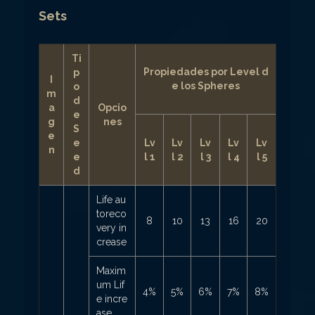
Sets
Ti
Propiedades por Level d
p
I
e los Spheres
o
m
d
a
Opcio
e
g
nes
S
e
e
Lv
Lv
Lv
Lv
Lv
n
e
l 1
l 2
l 3
l 4
l 5
d
Life au
toreco
8
10
13
16
20
very in
crease
Maxim
um Lif
4%
5%
6%
7%
8%
e incre
ase