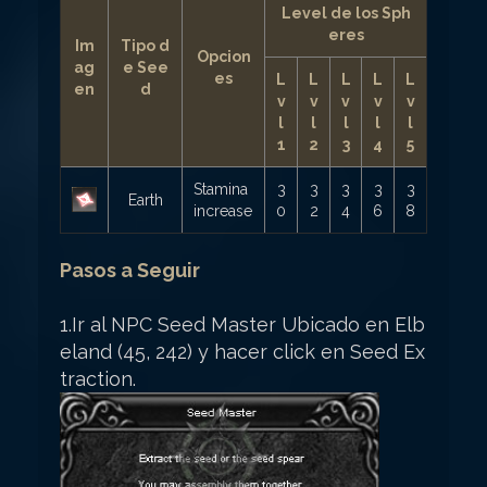
Level de los Sph
eres
Im
Tipo d
Opcion
ag
e See
es
L
L
L
L
L
en
d
v
v
v
v
v
l
l
l
l
l
1
2
3
4
5
Stamina
3
3
3
3
3
Earth
increase
0
2
4
6
8
Pasos a Seguir
1.Ir al NPC Seed Master Ubicado en Elb
eland (45, 242) y hacer click en Seed Ex
traction.