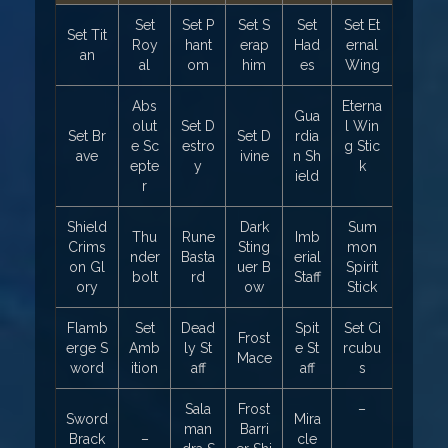
Set
Set P
Set S
Set
Set Et
Set Tit
Roy
hant
erap
Had
ernal
an
al
om
him
es
Wing
Abs
Eterna
Gua
olut
Set D
l Win
Set Br
Set D
rdia
e Sc
estro
g Stic
ave
ivine
n Sh
epte
y
k
ield
r
Shield
Dark
Sum
Thu
Rune
Imb
Crims
Sting
mon
nder
Basta
erial
on Gl
uer B
Spirit
bolt
rd
Staff
ory
ow
Stick
Flamb
Set
Dead
Spit
Set Ci
Frost
erge S
Amb
ly St
e St
rcubu
Mace
word
ition
aff
aff
s
Sala
Frost
–
Sword
Mira
man
Barri
Brack
–
cle