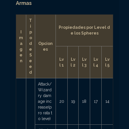
Armas
T
i
Propiedades por Level d
I
p
e los Spheres
m
o
a
d
Opcion
g
e
es
e
S
Lv
Lv
Lv
Lv
Lv
n
e
l 1
l 2
l 3
l 4
l 5
e
d
Attack/
Wizard
ry dam
age inc
20
19
18
17
14
rease
(
p
ro rata t
o leve)