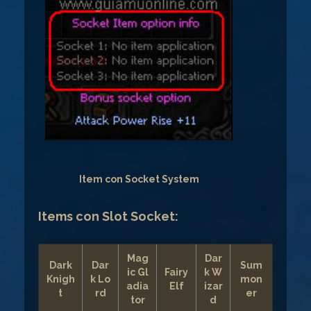
Item con Socket System
Items con Slot Socket:
Mag
Dar
Dark
Dar
Sum
ic Gl
Fairy
k W
Knigh
k Lo
mon
adia
Elf
izar
t
rd
er
tor
d