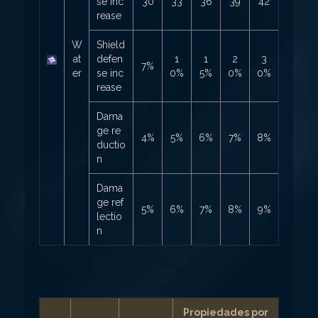
se inc
30
33
36
39
42
rease
W
Shield
at
defen
1
1
2
3
7%
er
se inc
0%
5%
0%
0%
rease
Dama
ge re
4%
5%
6%
7%
8%
ductio
n
Dama
ge ref
5%
6%
7%
8%
9%
lectio
n
Propiedades por