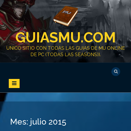
S
k
i
p
t
GUIASMU.COM
o
c
o
UNICO SITIO CON TODAS LAS GUIAS DE MU ONLINE
n
DE PC (TODAS LAS SEASONS)).
t
e
n
t
Mes:
julio 2015