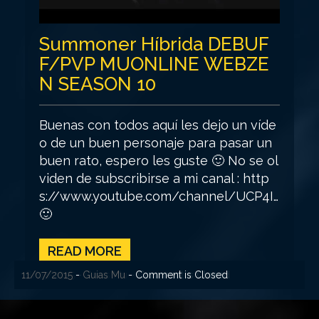
Summoner Híbrida DEBUF
F/PVP MUONLINE WEBZE
N SEASON 10
Buenas con todos aquí les dejo un víde
o de un buen personaje para pasar un
buen rato, espero les guste 🙂 No se ol
viden de subscribirse a mi canal : http
s://www.youtube.com/channel/UCP4I…
🙂
READ MORE
29/07/2015
27/07/2015
24/07/2015
21/07/2015
18/07/2015
11/07/2015
-
-
-
-
-
-
Guias Mu
Guias Mu
Guias Mu
Guias Mu
Guias Mu
Guias Mu
- Comment is Closed
- Comment is Closed
- Comment is Closed
- Comment is Closed
- Comment is Closed
- Comment is Closed