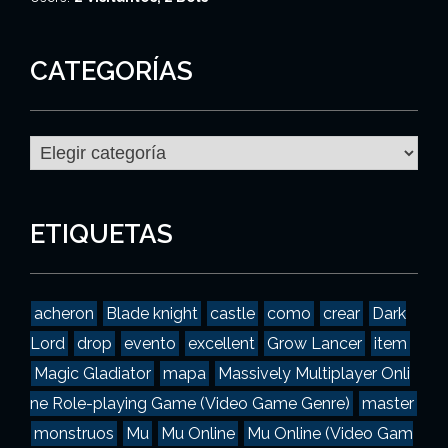
CATEGORÍAS
C
a
t
e
g
ETIQUETAS
o
r
í
a
acheron
Blade knight
castle
como
crear
Dark
s
Lord
drop
evento
excellent
Grow Lancer
item
Magic Gladiator
mapa
Massively Multiplayer Onli
ne Role-playing Game (Video Game Genre)
master
monstruos
Mu
Mu Online
Mu Online (Video Gam