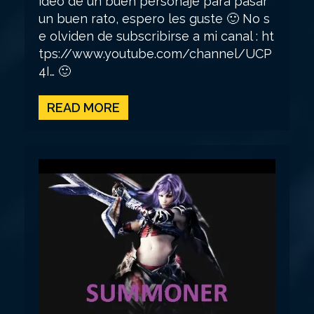
ídeo de un buen personaje para pasar
un buen rato, espero les guste 🙂 No s
e olviden de subscribirse a mi canal : ht
tps://www.youtube.com/channel/UCP
4I… 🙂
READ MORE