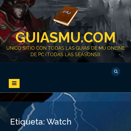
S
k
i
p
t
GUIASMU.COM
o
c
o
UNICO SITIO CON TODAS LAS GUIAS DE MU ONLINE
n
DE PC (TODAS LAS SEASONS)).
t
e
n
t
Etiqueta:
Watch