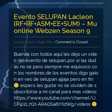
Evento SELUPAN Lacleon
(RF+RF+ASM+EE+SUM) – Mu
online Webzen Season 9
03/12/2014
-
Guias Mu
- Comment is Closed
Buenas con todos aquí les dejo un víde
o del evento de selupan…por si las dud
as no se pero siempre me equivoco co
n los nombres de los eventos digo gaio
n en ves de selupan ajjaja pero en fin
espero les guste no se olviden de s
ubscribirse a mi canal para mas vídeos:
https://www.youtube.com/channel/U
CP4I2L7Qt-ARAQSa6IYldWg/videos