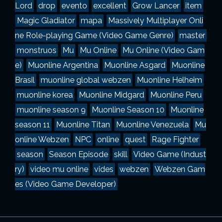
Lord
drop
evento
excellent
Grow Lancer
item
Magic Gladiator
mapa
Massively Multiplayer Onli
ne Role-playing Game (Video Game Genre)
master
monstruos
Mu
Mu Online
Mu Online (Video Gam
e)
Muonline Argentina
Muonline Asgard
Muonline
Brasil
muonline global webzen
Muonline Helheim
muonline korea
Muonline Midgard
Muonline Peru
muonline season 9
Muonline Season 10
Muonline
season 11
Muonline Titan
Muonline Venezuela
Mu
online Webzen
NPC
online
quest
Rage Fighter
season
Season Episode
skill
Video Game (Indust
ry)
video mu online
vides
webzen
Webzen Gam
es (Video Game Developer)