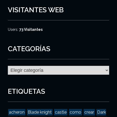
VISITANTES WEB
Users:
73 Visitantes
CATEGORÍAS
C
a
t
e
g
ETIQUETAS
o
r
í
a
acheron
Blade knight
castle
como
crear
Dark
s