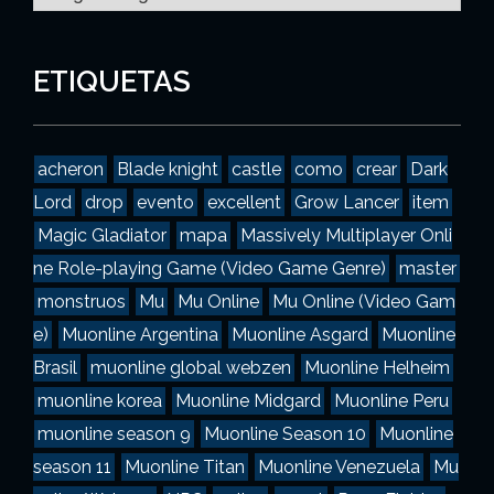
a
t
e
g
ETIQUETAS
o
r
í
a
acheron
Blade knight
castle
como
crear
Dark
s
Lord
drop
evento
excellent
Grow Lancer
item
Magic Gladiator
mapa
Massively Multiplayer Onli
ne Role-playing Game (Video Game Genre)
master
monstruos
Mu
Mu Online
Mu Online (Video Gam
e)
Muonline Argentina
Muonline Asgard
Muonline
Brasil
muonline global webzen
Muonline Helheim
muonline korea
Muonline Midgard
Muonline Peru
muonline season 9
Muonline Season 10
Muonline
season 11
Muonline Titan
Muonline Venezuela
Mu