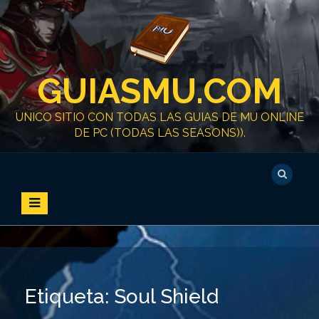
S
k
i
p
t
GUIASMU.COM
o
c
o
UNICO SITIO CON TODAS LAS GUIAS DE MU ONLINE
n
DE PC (TODAS LAS SEASONS)).
t
e
n
t
Etiqueta:
Soul Shield