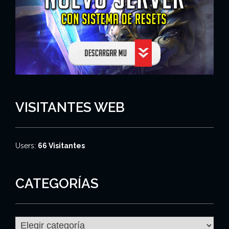
VISITANTES WEB
Users:
66 Visitantes
CATEGORÍAS
C