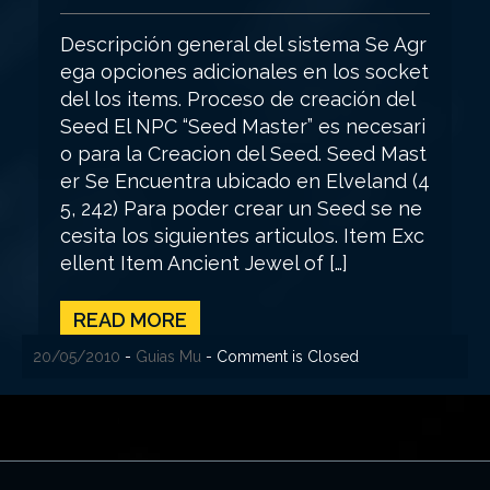
Descripción general del sistema Se Agr
ega opciones adicionales en los socket
del los items. Proceso de creación del
Seed El NPC “Seed Master” es necesari
o para la Creacion del Seed. Seed Mast
er Se Encuentra ubicado en Elveland (4
5, 242) Para poder crear un Seed se ne
cesita los siguientes articulos. Item Exc
ellent Item Ancient Jewel of […]
READ MORE
31/07/2019
12/07/2017
11/06/2016
11/08/2012
23/08/2010
01/06/2010
20/05/2010
-
-
-
-
-
-
-
Guias Mu
Guias Mu
Guias Mu
Guias Mu
Guias Mu
Guias Mu
Guias Mu
- Comment is Closed
- Comment is Closed
- Comment is Closed
- Comment is Closed
- Comment is Closed
- Comment is Closed
- Comment is Closed