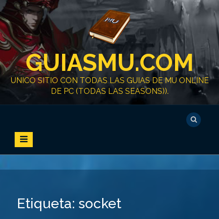
S
k
i
p
t
GUIASMU.COM
o
c
o
UNICO SITIO CON TODAS LAS GUIAS DE MU ONLINE
n
DE PC (TODAS LAS SEASONS)).
t
e
n
t
Etiqueta:
socket