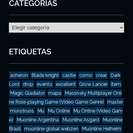
CATEGORÍAS
C
a
t
e
g
ETIQUETAS
o
r
í
a
acheron
Blade knight
castle
como
crear
Dark
s
Lord
drop
evento
excellent
Grow Lancer
item
Magic Gladiator
mapa
Massively Multiplayer Onli
ne Role-playing Game (Video Game Genre)
master
monstruos
Mu
Mu Online
Mu Online (Video Gam
e)
Muonline Argentina
Muonline Asgard
Muonline
Brasil
muonline global webzen
Muonline Helheim