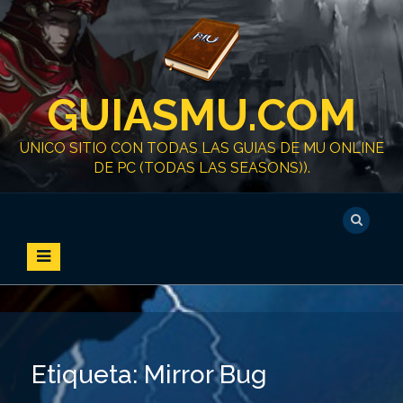
S
k
i
p
t
GUIASMU.COM
o
c
o
UNICO SITIO CON TODAS LAS GUIAS DE MU ONLINE
n
DE PC (TODAS LAS SEASONS)).
t
e
n
t
Etiqueta:
Mirror Bug