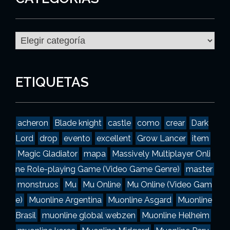
C
a
t
e
g
ETIQUETAS
o
r
í
a
acheron
Blade knight
castle
como
crear
Dark
s
Lord
drop
evento
excellent
Grow Lancer
item
Magic Gladiator
mapa
Massively Multiplayer Onli
ne Role-playing Game (Video Game Genre)
master
monstruos
Mu
Mu Online
Mu Online (Video Gam
e)
Muonline Argentina
Muonline Asgard
Muonline
Brasil
muonline global webzen
Muonline Helheim