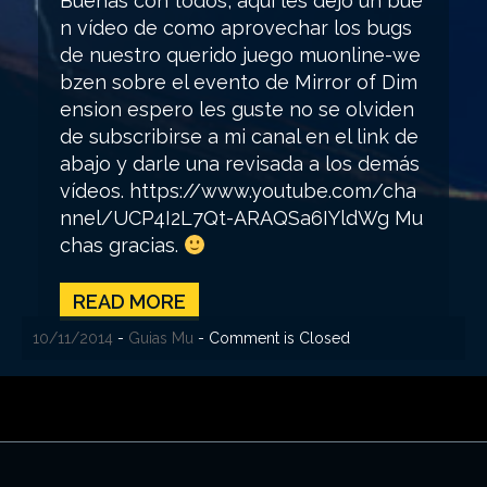
Buenas con todos, aquí les dejo un bue
n vídeo de como aprovechar los bugs
de nuestro querido juego muonline-we
bzen sobre el evento de Mirror of Dim
ension espero les guste no se olviden
de subscribirse a mi canal en el link de
abajo y darle una revisada a los demás
vídeos. https://www.youtube.com/cha
nnel/UCP4I2L7Qt-ARAQSa6IYldWg Mu
chas gracias.
READ MORE
10/11/2014
-
Guias Mu
- Comment is Closed