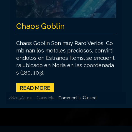
Chaos Goblin
Chaos Goblin Son muy Raro Verlos, Co
mbinan los metales preciosos, convirti
endolos en Estraños Items, se encuent
ra ubicado en Noria en las coordenada
s (180, 103).
READ MORE
17/06/2010
28/05/2010
-
-
Guias Mu
Guias Mu
- Comment is Closed
- Comment is Closed