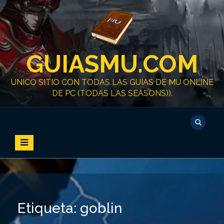
S
k
i
p
t
GUIASMU.COM
o
c
o
UNICO SITIO CON TODAS LAS GUIAS DE MU ONLINE
n
DE PC (TODAS LAS SEASONS)).
t
e
n
t
Etiqueta:
goblin