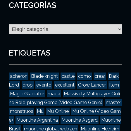
CATEGORÍAS
C
a
t
e
g
ETIQUETAS
o
r
í
a
acheron
Blade knight
castle
como
crear
Dark
s
Lord
drop
evento
excellent
Grow Lancer
item
Magic Gladiator
mapa
Massively Multiplayer Onli
ne Role-playing Game (Video Game Genre)
master
monstruos
Mu
Mu Online
Mu Online (Video Gam
e)
Muonline Argentina
Muonline Asgard
Muonline
Brasil
muonline global webzen
Muonline Helheim