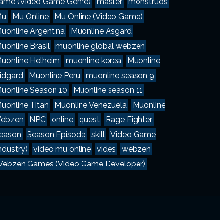
ame (Video Game Genre)
master
monstruos
Mu
Mu Online
Mu Online (Video Game)
uonline Argentina
Muonline Asgard
uonline Brasil
muonline global webzen
uonline Helheim
muonline korea
Muonline
idgard
Muonline Peru
muonline season 9
uonline Season 10
Muonline season 11
uonline Titan
Muonline Venezuela
Muonline
ebzen
NPC
online
quest
Rage Fighter
eason
Season Episode
skill
Video Game
ndustry)
video mu online
vides
webzen
ebzen Games (Video Game Developer)