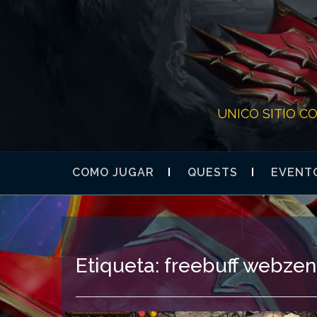
Skip
to
content
UNICO SITIO C
COMO JUGAR
QUESTS
EVENTO
Etiqueta:
freebuff webzen