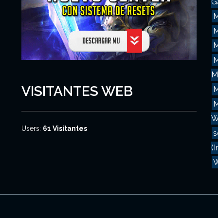
G
M
M
M
M
VISITANTES WEB
M
M
W
Users:
61 Visitantes
s
(I
W