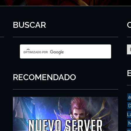
BUSCAR
C
RECOMENDADO
a
D
L
M