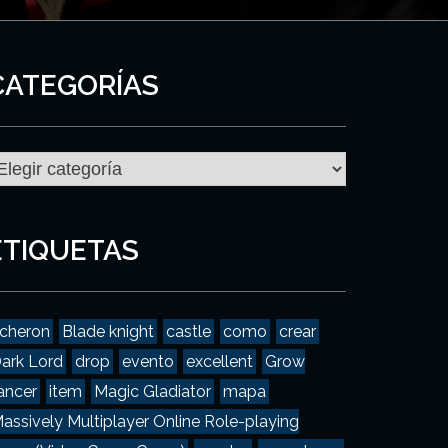
CATEGORÍAS
ategorías
ETIQUETAS
cheron
Blade knight
castle
como
crear
ark Lord
drop
evento
excellent
Grow
ancer
item
Magic Gladiator
mapa
assively Multiplayer Online Role-playing