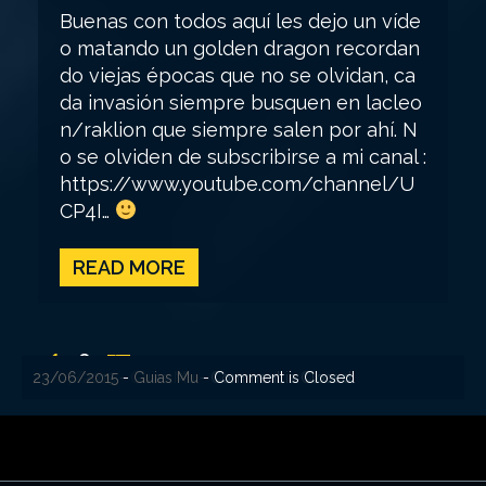
Buenas con todos aquí les dejo un víde
o matando un golden dragon recordan
do viejas épocas que no se olvidan, ca
da invasión siempre busquen en lacleo
n/raklion que siempre salen por ahí. N
o se olviden de subscribirse a mi canal :
https://www.youtube.com/channel/U
CP4I…
READ MORE
P
1
2
02/10/2015
29/09/2015
08/09/2015
23/08/2015
07/08/2015
29/07/2015
27/07/2015
24/07/2015
23/06/2015
-
-
-
-
-
-
-
-
-
Guias Mu
Guias Mu
Guias Mu
Guias Mu
Guias Mu
Guias Mu
Guias Mu
Guias Mu
Guias Mu
- Comment is Closed
- Comment is Closed
- Comment is Closed
- Comment is Closed
- Comment is Closed
- Comment is Closed
- Comment is Closed
- Comment is Closed
- Comment is Closed
a
g
i