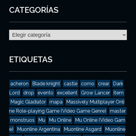
CATEGORÍAS
C
a
t
e
g
ETIQUETAS
o
r
í
a
acheron
Blade knight
castle
como
crear
Dark
s
Lord
drop
evento
excellent
Grow Lancer
item
Magic Gladiator
mapa
Massively Multiplayer Onli
ne Role-playing Game (Video Game Genre)
master
monstruos
Mu
Mu Online
Mu Online (Video Gam
e)
Muonline Argentina
Muonline Asgard
Muonline