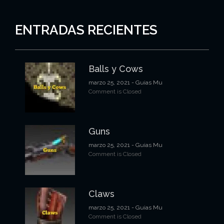
n
a
ENTRADAS RECIENTES
c
i
Balls y Cows
ó
marzo 25, 2021
- Guias Mu
n
Comment is Closed
d
e
Guns
e
marzo 25, 2021
- Guias Mu
n
Comment is Closed
t
r
Claws
a
marzo 25, 2021
- Guias Mu
Comment is Closed
d