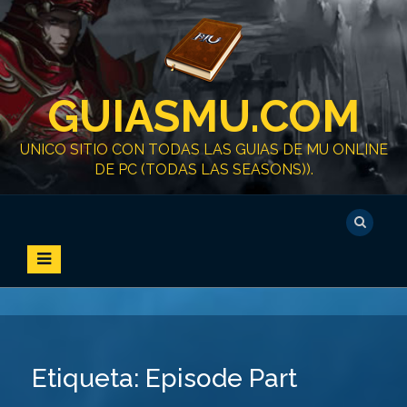
S
k
i
p
t
GUIASMU.COM
o
c
o
UNICO SITIO CON TODAS LAS GUIAS DE MU ONLINE
n
DE PC (TODAS LAS SEASONS)).
t
e
n
t
Etiqueta:
Episode Part