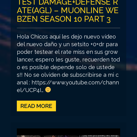
TEST DAMAGE+DEFENSE R
ATE(AGL) – MUONLINE WE
BZEN SEASON 10 PART 3
Hola Chicos aquí les dejo nuevo vídeo
del nuevo daño y un setsito +0+dr para
poder testear el rate miss en sus grow
lancer, espero les guste, recuerden tod
o es posible depende solo de ustede
s!! No se olviden de subscribirse a mi c
anal : https://www.youtube.com/chann
el/UCP4I…
READ MORE