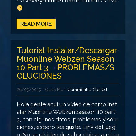
s://www.youtube.com/channel/UCP4I…
READ MORE
Tutorial Instalar/Descargar
Muonline Webzen Season
10 Part 3 – PROBLEMAS/S
OLUCIONES
26/09/2015
-
Guias Mu
- Comment is Closed
Hola gente aquí un vídeo de como inst
alar Muonline Webzen Season 10 part
3, con algunos datos, problemas y solu
ciones, espero les guste. Link del jueg
o: No se olviden de subscribirse a mi ca