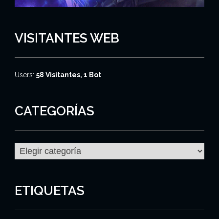
VISITANTES WEB
Users:
58 Visitantes, 1 Bot
CATEGORÍAS
C
a
t
e
g
ETIQUETAS
o
r
í