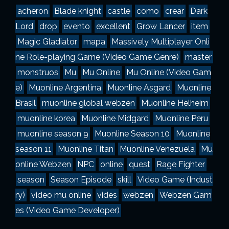
a
acheron
Blade knight
castle
como
crear
Dark
s
Lord
drop
evento
excellent
Grow Lancer
item
Magic Gladiator
mapa
Massively Multiplayer Onli
ne Role-playing Game (Video Game Genre)
master
monstruos
Mu
Mu Online
Mu Online (Video Gam
e)
Muonline Argentina
Muonline Asgard
Muonline
Brasil
muonline global webzen
Muonline Helheim
muonline korea
Muonline Midgard
Muonline Peru
muonline season 9
Muonline Season 10
Muonline
season 11
Muonline Titan
Muonline Venezuela
Mu
online Webzen
NPC
online
quest
Rage Fighter
season
Season Episode
skill
Video Game (Indust
ry)
video mu online
vides
webzen
Webzen Gam
es (Video Game Developer)