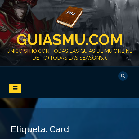
S
k
i
p
t
GUIASMU.COM
o
c
o
UNICO SITIO CON TODAS LAS GUIAS DE MU ONLINE
n
DE PC (TODAS LAS SEASONS)).
t
e
n
t
Etiqueta:
Card