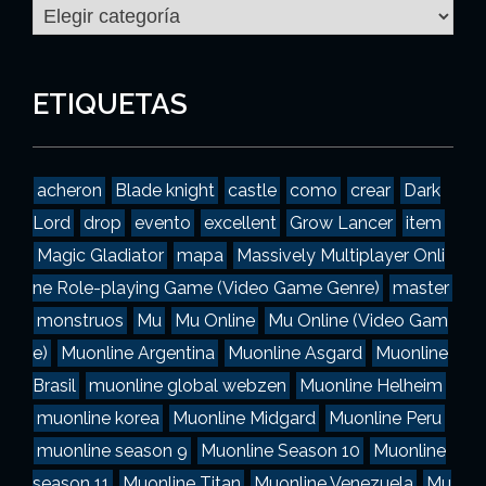
C
a
t
e
g
ETIQUETAS
o
r
í
a
acheron
Blade knight
castle
como
crear
Dark
s
Lord
drop
evento
excellent
Grow Lancer
item
Magic Gladiator
mapa
Massively Multiplayer Onli
ne Role-playing Game (Video Game Genre)
master
monstruos
Mu
Mu Online
Mu Online (Video Gam
e)
Muonline Argentina
Muonline Asgard
Muonline
Brasil
muonline global webzen
Muonline Helheim
muonline korea
Muonline Midgard
Muonline Peru
muonline season 9
Muonline Season 10
Muonline
season 11
Muonline Titan
Muonline Venezuela
Mu