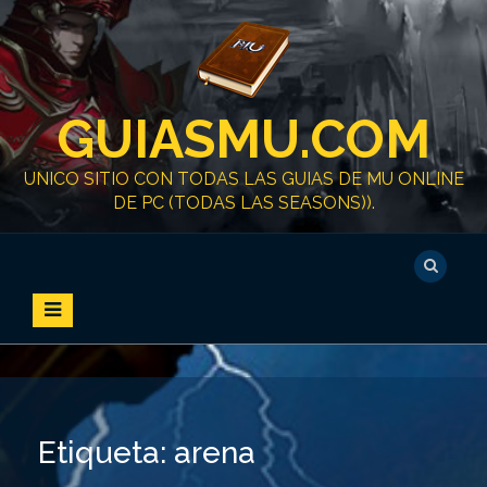
S
k
i
p
t
GUIASMU.COM
o
c
o
UNICO SITIO CON TODAS LAS GUIAS DE MU ONLINE
n
DE PC (TODAS LAS SEASONS)).
t
e
n
t
Etiqueta:
arena