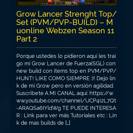
Grow Lancer Strenght Top/
Set (PVM/PVP-BUILD) – M
uonline Webzen Season 11
Part 2
Porque ustedes lo pidieron aquí les trai
go mi Grow Lancer de Fuerza(SGL) con
new build con items top en PVM/PVP/
HUNT! LIKE COMO SIEMPRE :)! Dejo lin
k de mi Grow pero en versión agilidad:
Suscribete A MI CANAL aquí: https://w
ww.youtube.com/channel/UCP4I2L7Qt
-ARAQSa6IYldWg TE PUEDE INTERESA
R : Link para ver más Tutoriales etc : Lin
k de mas builds de […]