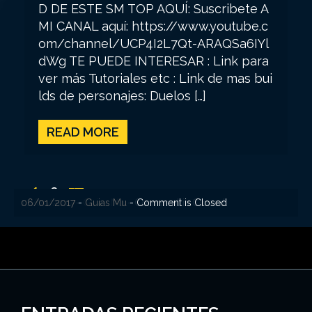
D DE ESTE SM TOP AQUÍ: Suscribete A
MI CANAL aquí: https://www.youtube.c
om/channel/UCP4I2L7Qt-ARAQSa6IYl
dWg TE PUEDE INTERESAR : Link para
ver más Tutoriales etc : Link de mas bui
lds de personajes: Duelos […]
READ MORE
P
1
2
30/01/2017
30/01/2017
25/01/2017
21/01/2017
19/01/2017
16/01/2017
13/01/2017
10/01/2017
06/01/2017
-
-
-
-
-
-
-
-
-
Guias Mu
Guias Mu
Guias Mu
Guias Mu
Guias Mu
Guias Mu
Guias Mu
Guias Mu
Guias Mu
- Comment is Closed
- Comment is Closed
- Comment is Closed
- Comment is Closed
- Comment is Closed
- Comment is Closed
- Comment is Closed
- Comment is Closed
- Comment is Closed
a
g
i
n
a