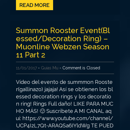
READ MORE
Summon Rooster Event(Bl
essed/Decoration Ring) –
Muonline Webzen Season
11 Part 2
11/01/2017
-
Guias Mu
- Comment is Closed
Vídeo del evento de summmon Rooste
r(gallinazo) jajaja! Así se obtienen los bl
essed decoration rings y los decoratio
n ring! Rings Full daño! LIKE PARA MUC
HO MÁS! 🙂 Suscribete A MI CANAL aq
uí: https://www.youtube.com/channel/
UCP4I2L7Qt-ARAQSa6IYldWg TE PUED