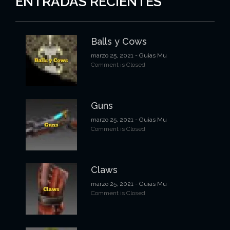
ENTRADAS RECIENTES
c
i
Balls y Cows
ó
marzo 25, 2021
- Guias Mu
n
Comment is Closed
d
e
Guns
e
marzo 25, 2021
- Guias Mu
n
Comment is Closed
t
r
Claws
a
marzo 25, 2021
- Guias Mu
Comment is Closed
d
a