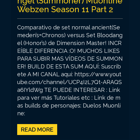
ngel (Summoner) Muonline
Webzen Season 11 Part 2
Comparativo de set normal ancient(Se
meden’s+Chronos) versus Set Bloodang
el (Honor’s) de Dimension Master! INCR
EÍBLE DIFERENCIA :O! MUCHOS LIKES
PARA SUBIR MAS VÍDEOS DE SUMMON
ER! BUILD DE ESTA SUM AQUÍ: Suscrib
ete A MI CANAL aquí: https://www.yout
ube.com/channel/UCP4I2L7Qt-ARAQS
a6IYldWg TE PUEDE INTERESAR : Link
para ver más Tutoriales etc : Link de m
as builds de personajes: Duelos Muonli
ne:
READ MORE