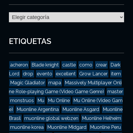
C
a
t
e
g
ETIQUETAS
o
r
í
a
acheron
Blade knight
castle
como
crear
Dark
s
Lord
drop
evento
excellent
Grow Lancer
item
Magic Gladiator
mapa
Massively Multiplayer Onli
ne Role-playing Game (Video Game Genre)
master
monstruos
Mu
Mu Online
Mu Online (Video Gam
e)
Muonline Argentina
Muonline Asgard
Muonline
Brasil
muonline global webzen
Muonline Helheim
muonline korea
Muonline Midgard
Muonline Peru