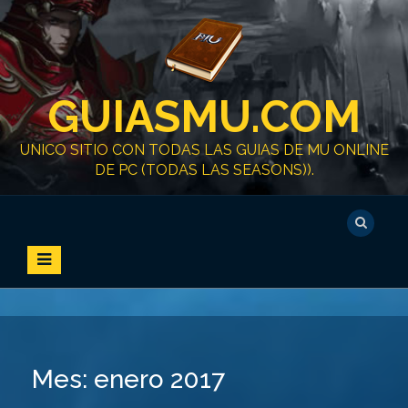
S
k
i
p
t
GUIASMU.COM
o
c
o
UNICO SITIO CON TODAS LAS GUIAS DE MU ONLINE
n
DE PC (TODAS LAS SEASONS)).
t
e
n
t
Mes:
enero 2017