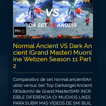
Normal Ancient VS Dark An
cient (Grand Master) Muonl
ine Webzen Season 11 Part
2
Comparativo de set normal ancient(An
ubis) versus Set Top Darkangel Ancient
(Wisdom’s) de Grand Master(SM)! INCR
EÍBLE DIFERENCIA :O! MUCHOS LIKES
PARA SUBIR MAS VÍDEOS DE SM! BUIL