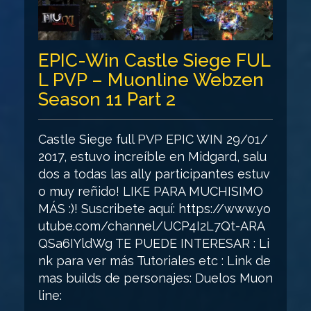
EPIC-Win Castle Siege FUL
L PVP – Muonline Webzen
Season 11 Part 2
Castle Siege full PVP EPIC WIN 29/01/
2017, estuvo increíble en Midgard, salu
dos a todas las ally participantes estuv
o muy reñido! LIKE PARA MUCHISIMO
MÁS :)! Suscribete aquí: https://www.yo
utube.com/channel/UCP4I2L7Qt-ARA
QSa6IYldWg TE PUEDE INTERESAR : Li
nk para ver más Tutoriales etc : Link de
mas builds de personajes: Duelos Muon
line: