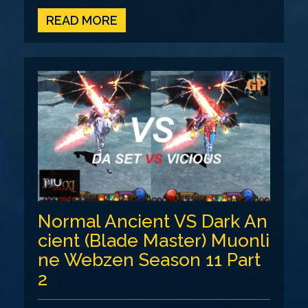
READ MORE
Normal Ancient VS Dark An
cient (Blade Master) Muonli
ne Webzen Season 11 Part
2