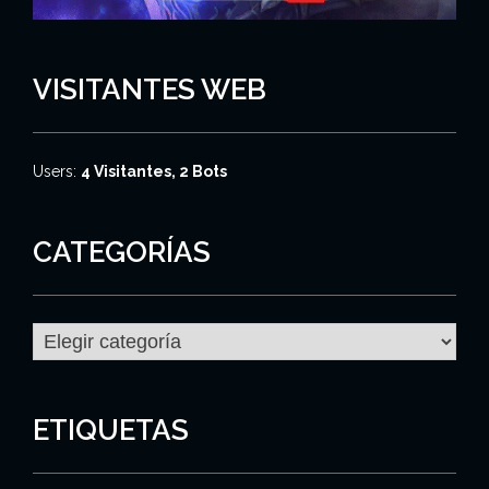
VISITANTES WEB
Users:
4 Visitantes, 2 Bots
CATEGORÍAS
C
a
t
e
g
ETIQUETAS
o
r
í