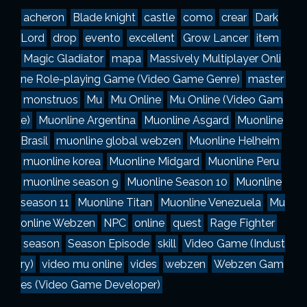
a
acheron
Blade knight
castle
como
crear
Dark
s
Lord
drop
evento
excellent
Grow Lancer
item
Magic Gladiator
mapa
Massively Multiplayer Onli
ne Role-playing Game (Video Game Genre)
master
monstruos
Mu
Mu Online
Mu Online (Video Gam
e)
Muonline Argentina
Muonline Asgard
Muonline
Brasil
muonline global webzen
Muonline Helheim
muonline korea
Muonline Midgard
Muonline Peru
muonline season 9
Muonline Season 10
Muonline
season 11
Muonline Titan
Muonline Venezuela
Mu
online Webzen
NPC
online
quest
Rage Fighter
season
Season Episode
skill
Video Game (Indust
ry)
video mu online
vides
webzen
Webzen Gam
es (Video Game Developer)