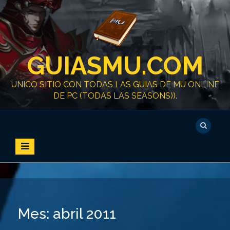
S
k
i
p
t
GUIASMU.COM
o
c
o
UNICO SITIO CON TODAS LAS GUIAS DE MU ONLINE
n
DE PC (TODAS LAS SEASONS)).
t
e
n
t
Mes:
abril 2011